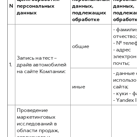
Сервис для корпоративных клиентов
POER
N
персональных
данных,
данных,
от 3 449 000 ₽
HAVAL Лизинг
АКСЕССУАРЫ HAVAL
данных
подлежащих
подлежа
обработке
обработ
Автомобильные аксессуары
- фамилия
АКСЕССУАРЫ HAVAL
Коллекция CITY
отчество;
Автомобильные аксессуары
Коллекция Базовая
- № теле
общие
- адрес
Коллекция CITY
Коллекция Детская
электрон
Запись на тест –
Коллекция Базовая
почты;
1.
драйв автомобилей
Коллекция Детская
на сайте Компании:
- данные 
использо
иные
сайта;
- куки - 
- Yandex I
Проведение
маркетинговых
исследований в
области продаж,