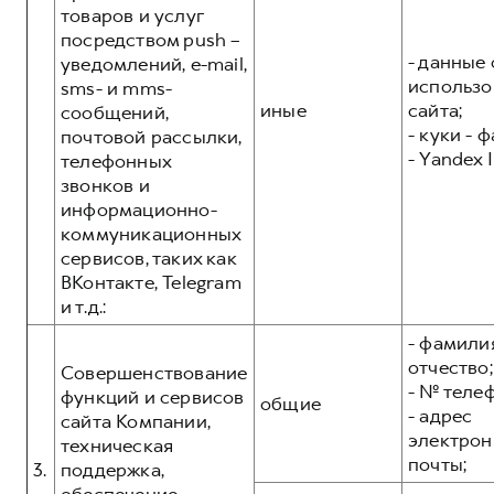
товаров и услуг
посредством push –
- данные 
уведомлений, e-mail,
использо
sms- и mms-
иные
сайта;
сообщений,
- куки - 
почтовой рассылки,
- Yandex I
телефонных
звонков и
информационно-
коммуникационных
сервисов, таких как
ВКонтакте, Telegram
и т.д.:
- фамилия
отчество;
Совершенствование
- № теле
функций и сервисов
общие
- адрес
сайта Компании,
электрон
техническая
почты;
3.
поддержка,