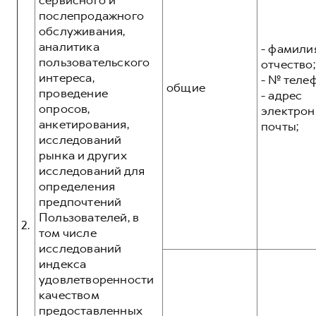
сервисного и
послепродажного
обслуживания,
аналитика
- фамилия
пользовательского
отчество;
интереса,
- № теле
общие
проведение
- адрес
опросов,
электрон
анкетирования,
почты;
исследований
рынка и других
исследований для
определения
предпочтений
Пользователей, в
2.
том числе
исследований
индекса
удовлетворенности
качеством
предоставленных