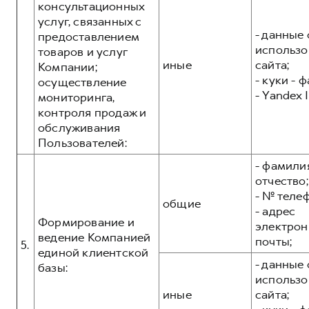
консультационных
услуг, связанных с
- данные 
предоставлением
использо
товаров и услуг
иные
сайта;
Компании;
- куки - 
осуществление
- Yandex I
мониторинга,
контроля продаж и
обслуживания
Пользователей:
- фамилия
отчество;
- № теле
общие
- адрес
Формирование и
электрон
ведение Компанией
почты;
5.
единой клиентской
- данные 
базы:
использо
иные
сайта;