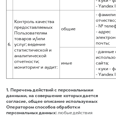
- куки - 
- Yandex I
- фамилия
отчество;
Контроль качества
- № теле
предоставляемых
общие
- адрес
Пользователям
электрон
товаров и/или
почты;
6.
услуг; ведение
статистической и
- данные 
аналитической
использо
отчетности;
иные
сайта;
мониторинг и аудит:
- куки - 
- Yandex I
1. Перечень действий с персональными
данными, на совершение которых дается
согласие, общее описание используемых
Оператором способов обработки
персональных данных:
любые действия