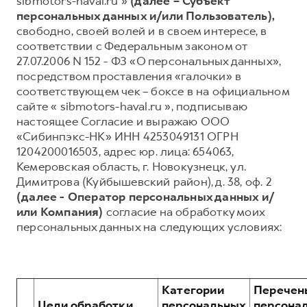
sibmotors-haval.ru »
(далее – Субъект
персональных данных и/или Пользователь),
Тест-драйв
СЕРВИСНОЕ ОБСЛУЖИВАНИЕ
О дилере
свободно, своей волей и в своем интересе, в
Трейд-ин
Нулевое ТО
Наша команда
соответствии с Федеральным законом от
27.07.2006 N 152 - ФЗ «О персональных данных»,
Программа «Помощь на дороге»
Контакты
посредством проставления «галочки» в
DARGO
DARGO X
КРЕДИТ И СТРАХОВАНИЕ
Регламенты технического обслуживания
соответствующем чек – боксе в на официальном
от 3 199 000 ₽
от 3 499 000 ₽
сайте « sibmotors-haval.ru », подписываю
Кредитный калькулятор
Электронный ПТС
настоящее Согласие и выражаю ООО
Страхование
«Сибинпэкс-НК» ИНН 4253049131 ОГРН
1204200016503, адрес юр. лица: 654063,
Кредит
ПОДДЕРЖКА
Кемеровская область, г. Новокузнецк, ул.
GWM Безопасность
Димитрова (Куйбышевский район), д. 38, оф. 2
(далее - Оператор персональных данных и/
F7
F7X
КОРПОРАТИВНЫМ КЛИЕНТАМ
Гарантия HAVAL
от 2 899 000 ₽
от 3 599 000 ₽
или Компания)
согласие на обработку моих
Для малого бизнеса
Мобильное приложение GWM
персональных данных на следующих условиях:
Корпоративным клиентам
Программа «HAVAL Защита+»
Крупным корпоративным клиентам
Руководства по эксплуатации
Система управления автопарком
Подписки
Категории
Перечен
Цели обработки
персональных
персона