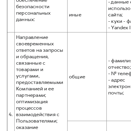
обеспечение
- данные 
безопасности
использо
персональных
иные
сайта;
данных:
- куки - 
- Yandex I
Направление
своевременных
ответов на запросы
и обращения,
- фамилия
связанные с
отчество;
товарами и
- № теле
услугами,
общие
- адрес
предоставляемыми
электрон
Компанией и ее
почты;
партнерами;
оптимизация
процессов
4.
взаимодействия с
Пользователями;
оказание