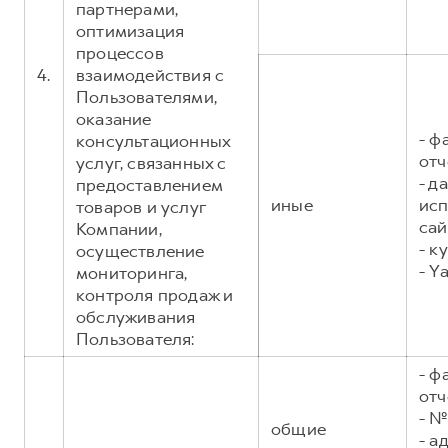
партнерами,
оптимизация
процессов
4.
взаимодействия с
Пользователями,
оказание
- ф
консультационных
отч
услуг, связанных с
- д
предоставлением
иные
исп
товаров и услуг
сай
Компании,
- к
осуществление
- Y
мониторинга,
контроля продаж и
обслуживания
Пользователя:
- ф
отч
- №
общие
- а