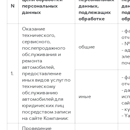
Сервис для корпоративных клиентов
N
персональных
данных,
да
HAVAL Лизинг
АКСЕССУАРЫ HAVAL
данных
подлежащих
по
обработке
об
Автомобильные аксессуары
Оказание
АКСЕССУАРЫ HAVAL
Коллекция CITY
- ф
технического,
отч
Автомобильные аксессуары
Коллекция Базовая
сервисного,
- №
общие
Коллекция CITY
Коллекция Детская
послепродажного
- а
обслуживания и
эл
Коллекция Базовая
ремонта
поч
Коллекция Детская
автомобилей,
1.
предоставление
- ф
иных видов услуг по
отч
техническому
- д
обслуживанию
иные
исп
автомобилей для
сай
юридических лиц
- к
посредством записи
- Y
на сайте Компании:
Проведение