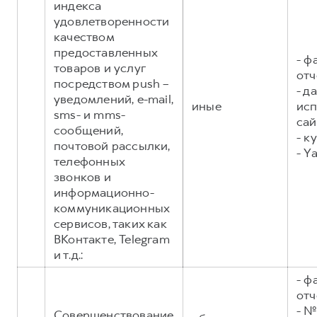
индекса
удовлетворенности
качеством
предоставленных
- ф
товаров и услуг
отч
посредством push –
- д
уведомлений, e-mail,
иные
исп
sms- и mms-
сай
сообщений,
- к
почтовой рассылки,
- Y
телефонных
звонков и
информационно-
коммуникационных
сервисов, таких как
ВКонтакте, Telegram
и т.д.:
- ф
отч
- №
Совершенствование