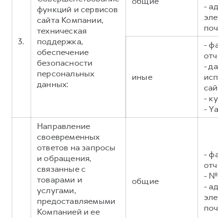
общие
- а
функций и сервисов
эл
сайта Компании,
поч
техническая
3.
поддержка,
- ф
обеспечение
отч
безопасности
- д
персональных
иные
исп
данных:
сай
- к
- Y
Направление
своевременных
ответов на запросы
- ф
и обращения,
отч
связанные с
- №
товарами и
общие
- а
услугами,
эл
предоставляемыми
поч
Компанией и ее