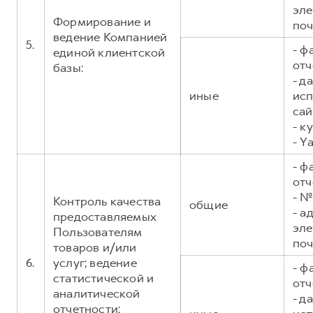
эл
Формирование и
поч
ведение Компанией
5.
- ф
единой клиентской
отч
базы:
- д
иные
исп
сай
- к
- Y
- ф
отч
- №
Контроль качества
общие
- а
предоставляемых
эл
Пользователям
поч
товаров и/или
6.
услуг; ведение
- ф
статистической и
отч
аналитической
- д
отчетности;