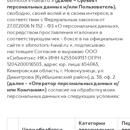
sibmotors-haval.ru »
(далее – Субъект
персональных данных и/или Пользователь),
Тест-драйв
СЕРВИСНОЕ ОБСЛУЖИВАНИЕ
О дилере
свободно, своей волей и в своем интересе, в
Трейд-ин
Нулевое ТО
Наша команда
соответствии с Федеральным законом от
27.07.2006 N 152 - ФЗ «О персональных данных»,
DARGO
DARGO X
Программа «Помощь на дороге»
Контакты
от 3 199 000 ₽
от 3 499 000 ₽
посредством проставления «галочки» в
КРЕДИТ И СТРАХОВАНИЕ
Регламенты технического обслуживания
соответствующем чек – боксе в на официальном
сайте « sibmotors-haval.ru », подписываю
Кредитный калькулятор
Электронный ПТС
настоящее Согласие и выражаю ООО
Страхование
«Сибинпэкс-НК» ИНН 4253049131 ОГРН
1204200016503, адрес юр. лица: 654063,
Кредит
ПОДДЕРЖКА
Кемеровская область, г. Новокузнецк, ул.
F7
F7X
GWM Безопасность
от 2 899 000 ₽
от 3 599 000 ₽
Димитрова (Куйбышевский район), д. 38, оф. 2
(далее - «Оператор персональных данных и/
КОРПОРАТИВНЫМ КЛИЕНТАМ
Гарантия HAVAL
или Компания»)
согласие на обработку моих
Для малого бизнеса
Мобильное приложение GWM
персональных данных на следующих условиях:
Корпоративным клиентам
Программа «HAVAL Защита+»
Крупным корпоративным клиентам
Руководства по эксплуатации
POER
от 3 449 000 ₽
Система управления автопарком GWM Fleet
Подписки
Категории
Пе
Цели обработки
персональных
пе