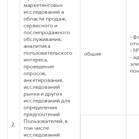
маркетинговых
исследований в
области продаж,
сервисного и
послепродажного
- ф
обслуживания,
отч
аналитика
- №
пользовательского
общие
- а
интереса,
эл
проведение
поч
опросов,
анкетирования,
исследований
рынка и других
исследований для
определения
предпочтений
Пользователей, в
2.
том числе
исследований