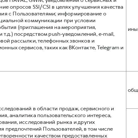
ндов HAVAL, GWM, уведомлений о сервисных и
ние опросов SSI/CSI в целях улучшения качества
вия с Пользователями; информирование о
нциальной коммуникации при условии
обытия (приглашения на мероприятия,
ины
 т.д.) посредством push-уведомлений, e-mail,
вой рассылки, телефонных звонков и
ных сервисов, таких как ВКонтакте, Telegram и
общ
следований в области продаж, сервисного и
я, аналитика пользовательского интереса,
ования, исследований рынка и других
я предпочтений Пользователей, в том числе
етворенности качеством предоставленных