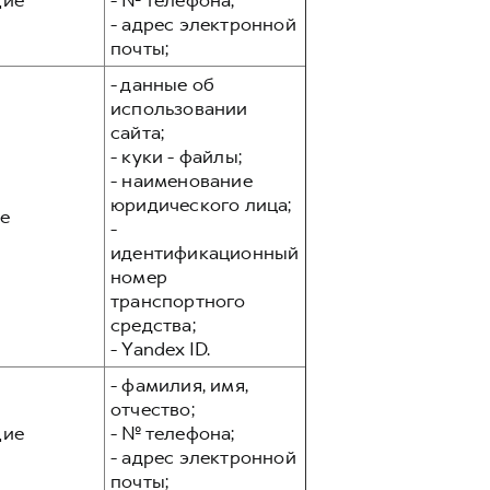
ие
- № телефона;
- адрес электронной
почты;
- данные об
использовании
сайта;
- куки - файлы;
- наименование
юридического лица;
е
-
идентификационный
номер
транспортного
средства;
- Yandex ID.
- фамилия, имя,
отчество;
ие
- № телефона;
- адрес электронной
почты;