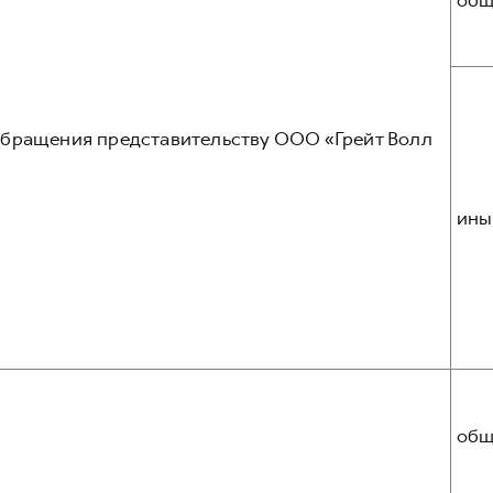
общ
обращения представительству ООО «Грейт Волл
ины
общ