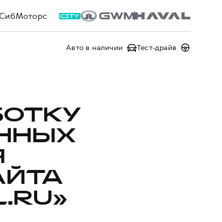
СибМоторс
Авто в наличии
Тест-драйв
БОТКУ
ННЫХ
Я
АЙТА
.RU»