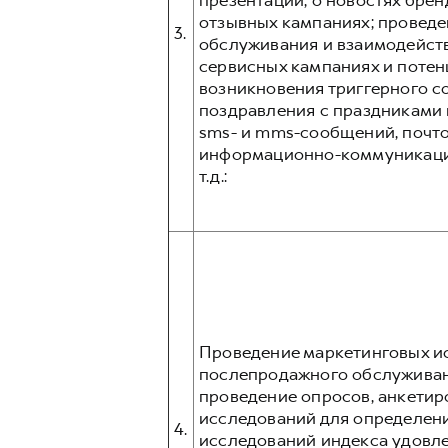
презентаций, о новостях бре
отзывных кампаниях; проведе
3.
обслуживания и взаимодейст
сервисных кампаниях и поте
возникновения триггерного с
поздравления с праздниками и
sms- и mms-сообщений, почто
информационно-коммуникацион
т.д.:
Проведение маркетинговых ис
послепродажного обслуживани
проведение опросов, анкетир
исследований для определени
4.
исследований индекса удовл