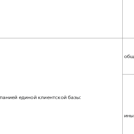
общ
панией единой клиентской базы:
ины