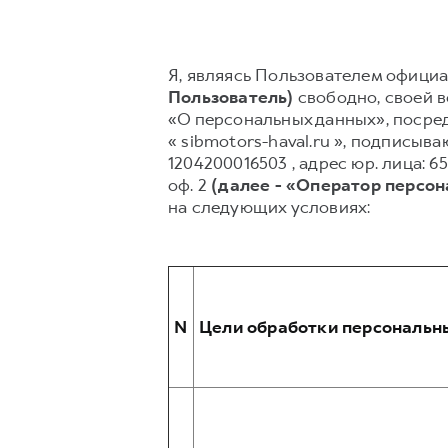
Я, являясь Пользователем официал
Пользователь)
свободно, своей во
«О персональных данных», посред
« sibmotors-haval.ru », подпис
1204200016503 , адрес юр. лица: 6
оф. 2
(далее - «Оператор персо
на следующих условиях:
N
Цели обработки персональн