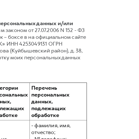
 персональных данных и/или
 законом от 27.07.2006 N 152 - ФЗ
 – боксе в на официальном сайте
НК» ИНН 4253049131 ОГРН
ова (Куйбышевский район), д. 38,
отку моих персональных данных
егории
Перечень
сональных
персональных
ных,
данных,
длежащих
подлежащих
аботке
обработке
- фамилия, имя,
отчество;