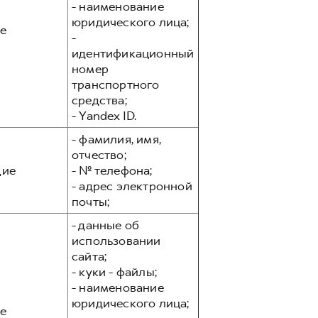
- наименование
юридического лица;
е
-
идентификационный
номер
транспортного
средства;
- Yandex ID.
- фамилия, имя,
отчество;
ие
- № телефона;
- адрес электронной
почты;
- данные об
использовании
сайта;
- куки - файлы;
- наименование
юридического лица;
е