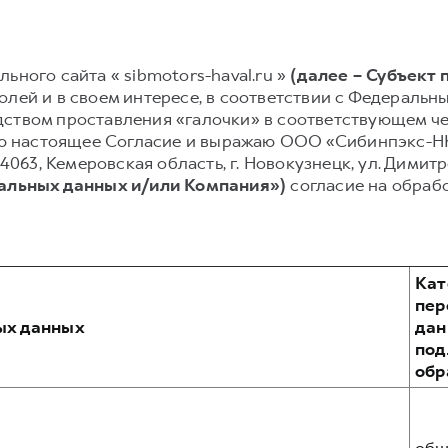
ьного сайта « sibmotors-haval.ru »
(далее – Субъект
лей и в своем интересе, в соответствии с Федеральным
ством проставления «галочки» в соответствующем чек
ываю настоящее Согласие и выражаю ООО «Сибинпэкс-
54063, Кемеровская область, г. Новокузнецк, ул. Димитр
нальных данных и/или Компания»)
согласие на обраб
Кат
пер
ых данных
дан
по
обр