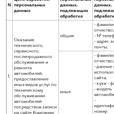
Сервис для корпоративных клиентов
N
персональных
данных,
данных,
HAVAL Лизинг
АКСЕССУАРЫ HAVAL
данных
подлежащих
подлежа
обработке
обработ
Автомобильные аксессуары
- фамилия
АКСЕССУАРЫ HAVAL
Коллекция CITY
отчество;
Автомобильные аксессуары
Коллекция Базовая
общие
- № теле
Оказание
- адрес 
Коллекция CITY
Коллекция Детская
технического,
почты;
Коллекция Базовая
сервисного,
- фамилия
послепродажного
Коллекция Детская
отчество;
обслуживания и
- данные 
ремонта
использо
автомобилей,
1.
сайта;
предоставление
- куки - 
иных видов услуг по
- модель
техническому
иные
автомоби
обслуживанию
-
автомобилей
идентиф
посредством записи
номер
на сайте Компании: