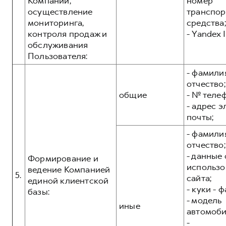
Компании,
номер
осуществление
транспор
мониторинга,
средства;
контроля продаж и
- Yandex I
обслуживания
Пользователя:
- фамилия
отчество;
общие
- № теле
- адрес 
почты;
- фамилия
отчество;
- данные 
Формирование и
использо
ведение Компанией
5.
сайта;
единой клиентской
- куки - 
базы:
- модель
иные
автомоби
-