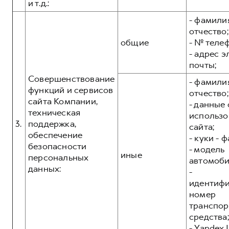
и т.д.:
- фамилия
отчество;
общие
- № теле
- адрес 
почты;
Совершенствование
- фамилия
функций и сервисов
отчество;
сайта Компании,
- данные 
техническая
использо
3.
поддержка,
сайта;
обеспечение
- куки - 
безопасности
- модель
иные
персональных
автомоби
данных:
-
идентиф
номер
транспор
средства;
- Yandex I