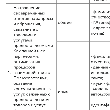
Направление
- фамилия
своевременных
отчество;
ответов на запросы
общие
- № теле
и обращения,
- адрес 
связанные с
почты;
товарами и
услугами,
предоставляемыми
Компанией и ее
партнерами,
- фамилия
оптимизация
отчество;
процессов
- данные 
4.
взаимодействия с
использо
Пользователями,
сайта;
оказание
- куки - 
консультационных
- модель
иные
услуг, связанных с
автомоби
предоставлением
-
товаров и услуг
идентиф