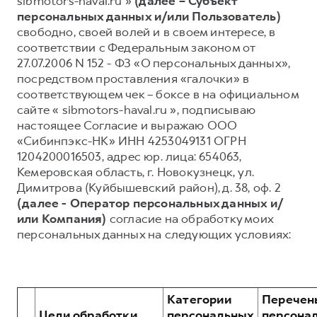
sibmotors-haval.ru »
(далее – Субъект
персональных данных и/или Пользователь)
Тест-драйв
СЕРВИСНОЕ ОБСЛУЖИВАНИЕ
О дилере
свободно, своей волей и в своем интересе, в
Трейд-ин
Нулевое ТО
Наша команда
соответствии с Федеральным законом от
27.07.2006 N 152 - ФЗ «О персональных данных»,
DARGO
DARGO X
Программа «Помощь на дороге»
Контакты
от 3 199 000 ₽
от 3 499 000 ₽
посредством проставления «галочки» в
КРЕДИТ И СТРАХОВАНИЕ
Регламенты технического обслуживания
соответствующем чек – боксе в на официальном
сайте « sibmotors-haval.ru », подписываю
Кредитный калькулятор
Электронный ПТС
настоящее Согласие и выражаю ООО
Страхование
«Сибинпэкс-НК» ИНН 4253049131 ОГРН
1204200016503, адрес юр. лица: 654063,
Кредит
ПОДДЕРЖКА
Кемеровская область, г. Новокузнецк, ул.
F7
F7X
GWM Безопасность
от 2 899 000 ₽
от 3 599 000 ₽
Димитрова (Куйбышевский район), д. 38, оф. 2
(далее - Оператор персональных данных и/
КОРПОРАТИВНЫМ КЛИЕНТАМ
Гарантия HAVAL
или Компания)
согласие на обработку моих
Для малого бизнеса
Мобильное приложение GWM
персональных данных на следующих условиях:
Корпоративным клиентам
Программа «HAVAL Защита+»
Крупным корпоративным клиентам
Руководства по эксплуатации
POER
от 3 449 000 ₽
Система управления автопарком GWM Fleet
Подписки
Категории
Перечен
Цели обработки
персональных
персона