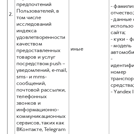
предпочтений
- фамилия
Пользователей, в
отчество;
2.
том числе
- данные 
исследований
использо
индекса
сайта;
удовлетворенности
- куки - 
качеством
- модель
иные
предоставленных
автомоби
товаров и услуг
-
посредством push –
идентиф
уведомлений, e-mail,
номер
sms- и mms-
транспор
сообщений,
средства;
почтовой рассылки,
- Yandex I
телефонных
звонков и
информационно-
коммуникационных
сервисов, таких как
ВКонтакте, Telegram