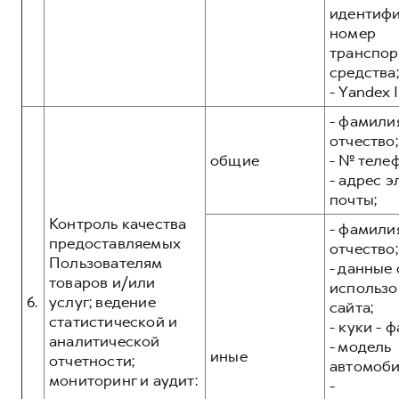
идентиф
номер
транспор
средства;
- Yandex I
- фамилия
отчество;
общие
- № теле
- адрес 
почты;
Контроль качества
- фамилия
предоставляемых
отчество;
Пользователям
- данные 
товаров и/или
использо
6.
услуг; ведение
сайта;
статистической и
- куки - 
аналитической
- модель
иные
отчетности;
автомоби
мониторинг и аудит:
-