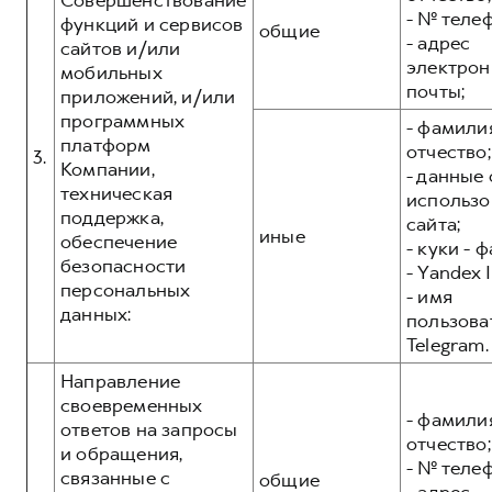
Совершенствование
- № теле
функций и сервисов
общие
- адрес
сайтов и/или
электрон
мобильных
почты;
приложений, и/или
программных
- фамилия
платформ
отчество;
3.
Компании,
- данные 
техническая
использо
поддержка,
сайта;
иные
обеспечение
- куки - 
безопасности
- Yandex I
персональных
- имя
данных:
пользова
Telegram.
Направление
своевременных
- фамилия
ответов на запросы
отчество;
и обращения,
- № теле
связанные с
общие