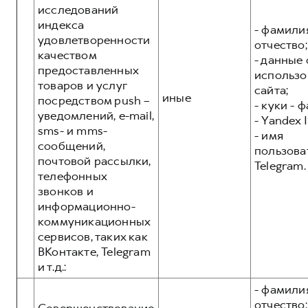
исследований
индекса
- фамилия
удовлетворенности
отчество;
качеством
- данные 
предоставленных
использо
товаров и услуг
сайта;
иные
посредством push –
- куки - 
уведомлений, e-mail,
- Yandex I
sms- и mms-
- имя
сообщений,
пользова
почтовой рассылки,
Telegram.
телефонных
звонков и
информационно-
коммуникационных
сервисов, таких как
ВКонтакте, Telegram
и т.д.:
- фамилия
отчество;