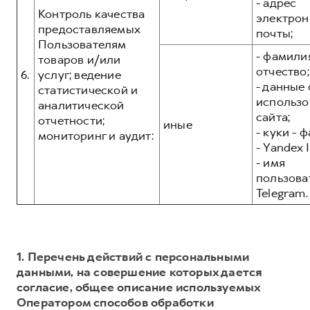
- адрес
Контроль качества
электрон
предоставляемых
почты;
Пользователям
- фамилия
товаров и/или
отчество;
6.
услуг; ведение
- данные 
статистической и
использо
аналитической
сайта;
отчетности;
иные
- куки - 
мониторинг и аудит:
- Yandex I
- имя
пользова
Telegram.
1. Перечень действий с персональными
данными, на совершение которых дается
согласие, общее описание используемых
Оператором способов обработки