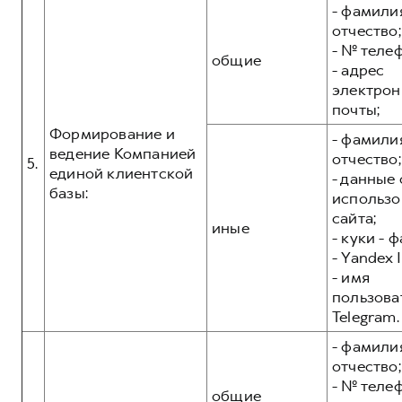
- фамилия
отчество;
- № теле
общие
- адрес
электрон
почты;
Формирование и
- фамилия
ведение Компанией
отчество;
5.
единой клиентской
- данные 
базы:
использо
сайта;
иные
- куки - 
- Yandex I
- имя
пользова
Telegram.
- фамилия
отчество;
- № теле
общие