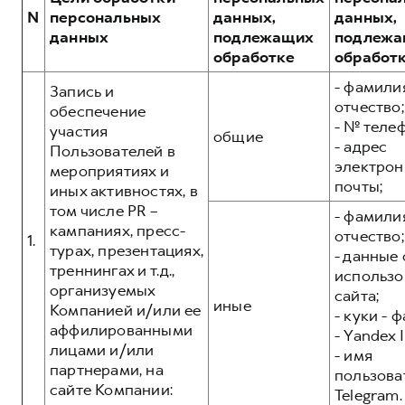
Сервис для корпоративных клиентов
N
персональных
данных,
данных,
HAVAL Лизинг
АКСЕССУАРЫ HAVAL
данных
подлежащих
подлежа
обработке
обработ
Автомобильные аксессуары
- фамилия
АКСЕССУАРЫ HAVAL
Коллекция CITY
Запись и
отчество;
обеспечение
Автомобильные аксессуары
Коллекция Базовая
- № теле
участия
общие
- адрес
Коллекция CITY
Коллекция Детская
Пользователей в
электрон
мероприятиях и
Коллекция Базовая
почты;
иных активностях, в
Коллекция Детская
том числе PR –
- фамилия
кампаниях, пресс-
отчество;
1.
турах, презентациях,
- данные 
треннингах и т.д.,
использо
организуемых
сайта;
иные
Компанией и/или ее
- куки - 
аффилированными
- Yandex I
лицами и/или
- имя
партнерами, на
пользова
сайте Компании:
Telegram.