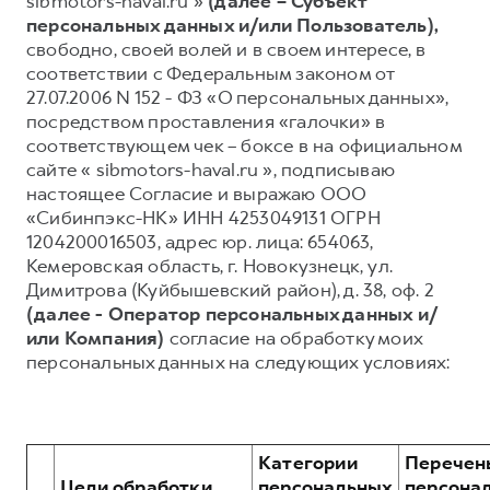
sibmotors-haval.ru »
(далее – Субъект
персональных данных и/или Пользователь),
Тест-драйв
СЕРВИСНОЕ ОБСЛУЖИВАНИЕ
О дилере
свободно, своей волей и в своем интересе, в
Трейд-ин
Нулевое ТО
Наша команда
соответствии с Федеральным законом от
27.07.2006 N 152 - ФЗ «О персональных данных»,
DARGO
DARGO X
Программа «Помощь на дороге»
Контакты
от 3 199 000 ₽
от 3 499 000 ₽
посредством проставления «галочки» в
КРЕДИТ И СТРАХОВАНИЕ
Регламенты технического обслуживания
соответствующем чек – боксе в на официальном
сайте « sibmotors-haval.ru », подписываю
Кредитный калькулятор
Электронный ПТС
настоящее Согласие и выражаю ООО
Страхование
«Сибинпэкс-НК» ИНН 4253049131 ОГРН
1204200016503, адрес юр. лица: 654063,
Кредит
ПОДДЕРЖКА
Кемеровская область, г. Новокузнецк, ул.
F7
F7X
GWM Безопасность
от 2 899 000 ₽
от 3 599 000 ₽
Димитрова (Куйбышевский район), д. 38, оф. 2
(далее - Оператор персональных данных и/
КОРПОРАТИВНЫМ КЛИЕНТАМ
Гарантия HAVAL
или Компания)
согласие на обработку моих
Для малого бизнеса
Мобильное приложение GWM
персональных данных на следующих условиях:
Корпоративным клиентам
Программа «HAVAL Защита+»
Крупным корпоративным клиентам
Руководства по эксплуатации
POER
от 3 449 000 ₽
Система управления автопарком GWM Fleet
Подписки
Категории
Перечен
Цели обработки
персональных
персона