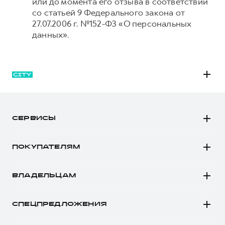
или до момента его отзыва в соответствии
со статьей 9 Федерального закона от
27.07.2006 г. №152-ФЗ «О персональных
данных».
M6
JOLION
СЕРВИСЫ
DARGO
Автомобили в наличии
DARGO Х
ПОКУПАТЕЛЯМ
Заказать тест-драйв
F7
Автомобили в наличии
Рассчитать кредит
F7x
ВЛАДЕЛЬЦАМ
Конфигуратор HAVAL
Записаться на сервис
POER
Все о сервисе
Аксессуары HAVAL
СПЕЦПРЕДЛОЖЕНИЯ
Запись на сервис
Каталоги и прайс-листы
Покупателям