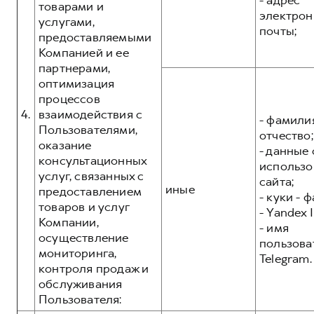
- адрес
товарами и
электрон
услугами,
почты;
предоставляемыми
Компанией и ее
партнерами,
оптимизация
процессов
4.
взаимодействия с
- фамилия
Пользователями,
отчество;
оказание
- данные 
консультационных
использо
услуг, связанных с
сайта;
иные
предоставлением
- куки - 
товаров и услуг
- Yandex I
Компании,
- имя
осуществление
пользова
мониторинга,
Telegram.
контроля продаж и
обслуживания
Пользователя: