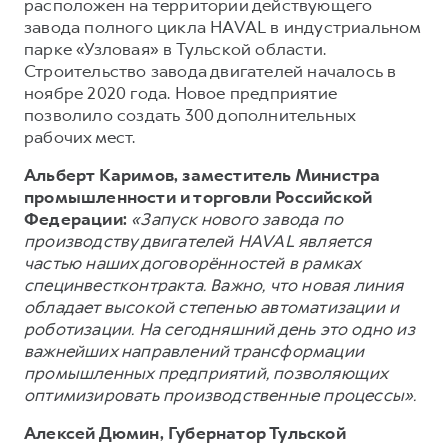
Сервис для корпоративных клиентов
расположен на территории действующего
завода полного цикла HAVAL в индустриальном
HAVAL Лизинг
АКСЕССУАРЫ HAVAL
парке «Узловая» в Тульской области.
Автомобильные аксессуары
Строительство завода двигателей началось в
ноябре 2020 года. Новое предприятие
АКСЕССУАРЫ HAVAL
Коллекция CITY
позволило создать 300 дополнительных
Автомобильные аксессуары
Коллекция Базовая
рабочих мест.
Коллекция CITY
Коллекция Детская
Альберт Каримов, заместитель Министра
промышленности и торговли Российской
Коллекция Базовая
Федерации:
«Запуск нового завода по
Коллекция Детская
производству двигателей HAVAL является
частью наших договорённостей в рамках
специнвестконтракта. Важно, что новая линия
обладает высокой степенью автоматизации и
роботизации. На сегодняшний день это одно из
важнейших направлений трансформации
промышленных предприятий, позволяющих
оптимизировать производственные процессы».
Алексей Дюмин, Губернатор Тульской