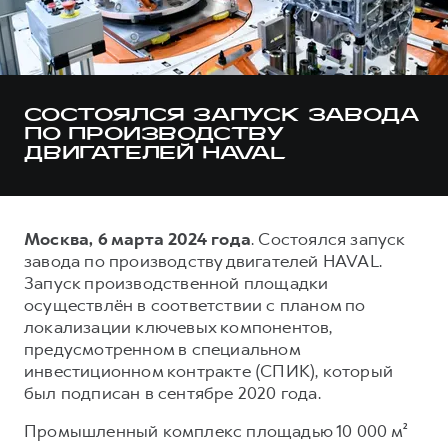
Тест-драйв
СЕРВИСНОЕ ОБСЛУЖИВАНИЕ
О дилере
Трейд-ин
Нулевое ТО
Наша команда
DARGO
DARGO X
Программа «Помощь на дороге»
Контакты
от 3 199 000 ₽
от 3 499 000 ₽
СОСТОЯЛСЯ ЗАПУСК ЗАВОДА
КРЕДИТ И СТРАХОВАНИЕ
Регламенты технического обслуживания
ПО ПРОИЗВОДСТВУ
ДВИГАТЕЛЕЙ HAVAL
Кредитный калькулятор
Электронный ПТС
Страхование
Кредит
ПОДДЕРЖКА
Москва, 6 марта 2024 года
. Состоялся запуск
F7
F7X
GWM Безопасность
завода по производству двигателей HAVAL.
от 2 899 000 ₽
от 3 599 000 ₽
Запуск производственной площадки
КОРПОРАТИВНЫМ КЛИЕНТАМ
Гарантия HAVAL
осуществлён в соответствии с планом по
Для малого бизнеса
Мобильное приложение GWM
локализации ключевых компонентов,
предусмотренном в специальном
Корпоративным клиентам
Программа «HAVAL Защита+»
инвестиционном контракте (СПИК), который
Крупным корпоративным клиентам
Руководства по эксплуатации
был подписан в сентябре 2020 года.
POER
от 3 449 000 ₽
Система управления автопарком GWM Fleet
Подписки
Промышленный комплекс площадью 10 000 м²