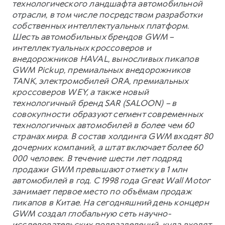
технологического ландшафта автомобильной
отрасли, в том числе посредством разработки
собственных интеллектуальных платформ.
Шесть автомобильных брендов GWM –
интеллектуальных кроссоверов и
внедорожников HAVAL, выносливых пикапов
GWM Pickup, премиальных внедорожников
TANK, электромобилей ORA, премиальных
кроссоверов WEY, а также новый
технологичный бренд SAR (SALOON) – в
совокупности образуют сегмент современных
технологичных автомобилей в более чем 60
странах мира. В состав холдинга GWM входят 80
дочерних компаний, а штат включает более 60
000 человек. В течение шести лет подряд
продажи GWM превышают отметку в 1 млн
автомобилей в год. С 1998 года Great Wall Motor
занимает первое место по объёмам продаж
пикапов в Китае. На сегодняшний день концерн
GWM создал глобальную сеть научно-
исследовательских подразделений, куда входят