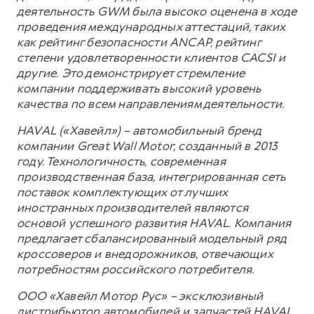
деятельность GWM была высоко оценена в ходе
проведения международных аттестаций, таких
как рейтинг безопасности ANCAP, рейтинг
степени удовлетворенности клиентов CACSI и
другие. Это демонстрирует стремление
компании поддерживать высокий уровень
качества по всем направлениям деятельности.
HAVAL («Хавейл») – автомобильный бренд
компании Great Wall Motor, созданный в 2013
году. Технологичность, современная
производственная база, интегрированная сеть
поставок комплектующих от лучших
иностранных производителей являются
основой успешного развития HAVAL. Компания
предлагает сбалансированный модельный ряд
кроссоверов и внедорожников, отвечающих
потребностям российского потребителя.
ООО «Хавейл Мотор Рус» – эксклюзивный
дистрибьютор автомобилей и запчастей HAVAL,