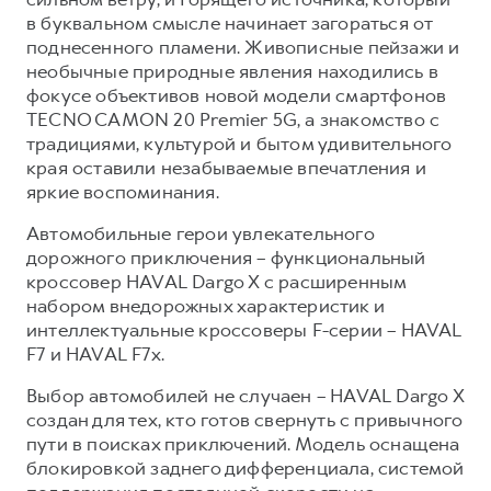
в буквальном смысле начинает загораться от
Тест-драйв
СЕРВИСНОЕ ОБСЛУЖИВАНИЕ
О дилере
поднесенного пламени. Живописные пейзажи и
Трейд-ин
Нулевое ТО
Наша команда
необычные природные явления находились в
фокусе объективов новой модели смартфонов
DARGO
DARGO X
Программа «Помощь на дороге»
Контакты
от 3 199 000 ₽
от 3 499 000 ₽
TECNO CAMON 20 Premier 5G, а знакомство с
КРЕДИТ И СТРАХОВАНИЕ
Регламенты технического обслуживания
традициями, культурой и бытом удивительного
края оставили незабываемые впечатления и
Кредитный калькулятор
Электронный ПТС
яркие воспоминания.
Страхование
Автомобильные герои увлекательного
Кредит
ПОДДЕРЖКА
дорожного приключения – функциональный
F7
F7X
кроссовер HAVAL Dargo X с расширенным
GWM Безопасность
от 2 899 000 ₽
от 3 599 000 ₽
набором внедорожных характеристик и
КОРПОРАТИВНЫМ КЛИЕНТАМ
Гарантия HAVAL
интеллектуальные кроссоверы F-серии – HAVAL
Для малого бизнеса
Мобильное приложение GWM
F7 и HAVAL F7x.
Корпоративным клиентам
Программа «HAVAL Защита+»
Выбор автомобилей не случаен – HAVAL Dargo X
создан для тех, кто готов свернуть с привычного
Крупным корпоративным клиентам
Руководства по эксплуатации
POER
пути в поисках приключений. Модель оснащена
от 3 449 000 ₽
Система управления автопарком
Подписки
блокировкой заднего дифференциала, системой