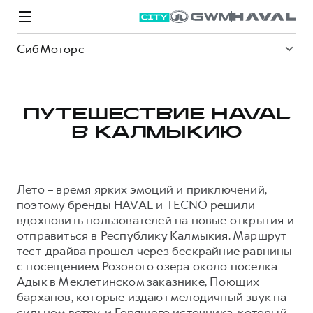
СибМоторс
ПУТЕШЕСТВИЕ HAVAL
В КАЛМЫКИЮ
Модели
Покупателям
Владельцам
Спецпредложения
О дилере
Лето – время ярких эмоций и приключений,
ВЫБОР И ПОКУПКА
СЕРВИС
СПЕЦПРЕДЛОЖЕНИЯ
БРЕНД HAVAL
поэтому бренды HAVAL и TECNO решили
вдохновить пользователей на новые открытия и
Автомобили в наличии
Все о сервисе
Покупателям
О бренде
отправиться в Республику Калмыкия. Маршрут
Конфигуратор HAVAL
Запись на сервис
Владельцам
Новости
тест-драйва прошел через бескрайние равнины
с посещением Розового озера около поселка
M6
Аксессуары HAVAL
Моторное масло
О GWM
JOLION
от 2 049 000 ₽
от 2 049 000 ₽
Адык в Меклетинском заказнике, Поющих
Каталоги и прайс-листы
Стоимость ТО
барханов, которые издают мелодичный звук на
Программа «HAVAL Защита+»
сильном ветру, и Горящего источника, который
ИНФОРМАЦИЯ О ДИЛЕРЕ