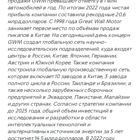
продажи GWM превышают отметку в 1 млн
автомобилей в год. По итогам 2022 года чистая
прибыль компании составила рекордные 20,6
млрд долларов. С 1998 года Great Wall Motor
занимает первое место по объёмам продаж
пикапов в Китае. На сегодняшний день концерн
GWM создал глобальную сеть научно-
исследовательских подразделений, куда входят
центры в России, Китае, Японии, Германии,
Австрии и Южной Корее. Также компания
построила глобальную производственную сеть,
которая включает 10 заводов в Китае, 3 завода
полного цикла в России, Таиланде и Бразилии, а
также несколько зарубежных сборочных
предприятий в Эквадоре, Пакистане, Малайзии
и других странах. Согласно стратегии компании
до 2025 года, общий объем инвестиций в
исследования и разработки в области
интеллектуальных технологий и
альтернативных источников энергии за 5 лет
достигнет 14,5 млрд долларов. В 2022 году