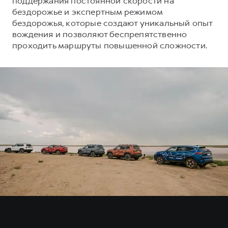
поддержания постоянной скорости на
Сервис для корпоративных клиентов
бездорожье и экспертным режимом
HAVAL Лизинг
АКСЕССУАРЫ HAVAL
бездорожья, которые создают уникальный опыт
вождения и позволяют беспрепятственно
Автомобильные аксессуары
проходить маршруты повышенной сложности.
АКСЕССУАРЫ HAVAL
Коллекция CITY
Автомобильные аксессуары
Коллекция Базовая
Коллекция CITY
Коллекция Детская
Коллекция Базовая
Коллекция Детская