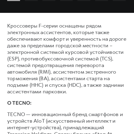
Кроссоверы F-серии оснащены рядом
электронных ассистентов, которые также
обеспечивают комфорт и уверенность на дороге
даже за пределами городской местности –
электронной системой курсовой устойчивости
(ESP), противобуксовочной системой (TCS),
системой предотвращения переворота
автомобиля (RMI), ассистентом экстренного
торможения (ВА), ассистентами старта на
подъеме (ННС) и спуска (HDC), а также задними
ассистентами парковки.
О TECNO:
TECNO — инновационный бренд смартфонов и
устройств AIoT (искусственный интеллект и
интернет-устройства), принадлежащий
Transsion Holdings. Слоган бренда «Stop At