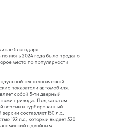
числе благодаря
а по июнь 2024 года было продано
торое место по популярности
модульной технологической
ские показатели автомобиля,
вляет собой 5-ти дверный
 типами привода. Под капотом
ой версии и турбированный
ерсии составляет 150 л.с.,
ю 192 л.с., который выдает 320
рансмиссий с двойным