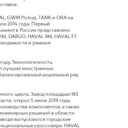
оставок.
L, GWM Pickup, TANK и ORA на
ля 2014 года. Первый
момент в России представлено
AVAL DARGO, HAVAL М6, HAVAL F7
роходимости и рамные
году. Технологичность,
от лучших иностранных
сбалансированный модельный ряд
ного цикла. Завод площадью 183
сти, открыт 5 июня 2019 года.
роизводства компонентов, а также
 инженерных решений в области
заводе выпускаются городские
ункциональные кроссоверы HAVAL