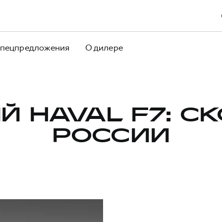
пецпредложения
О дилере
Й HAVAL F7: СК
РОССИИ