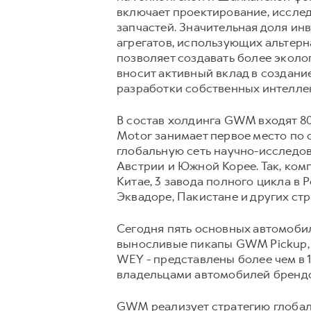
включает проектирование, исслед
запчастей. Значительная доля и
агрегатов, использующих альтер
позволяет создавать более эколо
вносит активный вклад в создани
разработки собственных интелле
В состав холдинга GWM входят 80 
Motor занимает первое место по
глобальную сеть научно-исследов
Австрии и Южной Корее. Так, ком
Китае, 3 завода полного цикла в 
Эквадоре, Пакистане и других стр
Сегодня пять основных автомоби
выносливые пикапы GWM Pickup,
WEY - представлены более чем в 1
владельцами автомобилей брен
GWM реализует стратегию глобаль