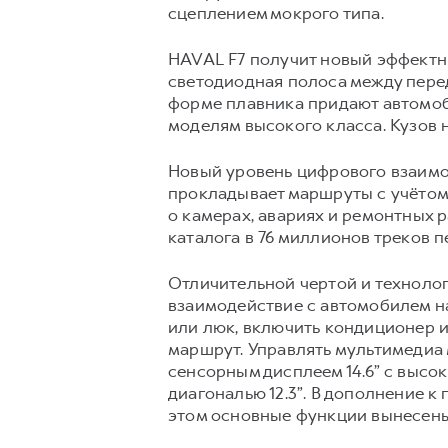
сцеплением мокрого типа.
HAVAL F7 получит новый эффектны
светодиодная полоса между пере
форме плавника придают автомоб
моделям высокого класса. Кузов н
Новый уровень цифрового взаимо
прокладывает маршруты с учётом 
о камерах, авариях и ремонтных 
каталога в 76 миллионов треков п
Отличительной чертой и технолог
взаимодействие с автомобилем на
или люк, включить кондиционер и
маршрут. Управлять мультимеди
сенсорным дисплеем 14.6” с выс
диагональю 12.3”. В дополнение 
этом основные функции вынесены