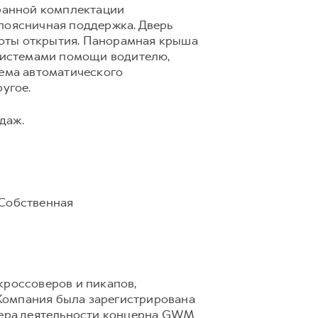
бранной комплектации
 поясничная поддержка. Дверь
соты открытия. Панорамная крыша
системами помощи водителю,
тема автоматического
угое.
даж.
 Собственная
кроссоверов и пикапов,
Компания была зарегистрирована
Сфера деятельности концерна GWM