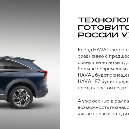
ТЕХНОЛО
ГОТОВИТС
РОССИИ 
Бренд HAVAL скоро п
сравнению с предше
совершенно новый диз
больше современных 
HAVAL будет оснаще
HAVAL F7 будет предс
продаж состоится до 
А уже осенью в рамка
возможность познако
числе первых. Следит