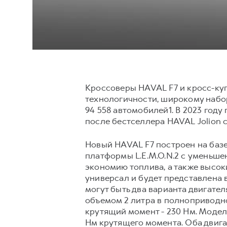
Кроссоверы HAVAL F7 и кросс-куп
технологичности, широкому набор
94 558 автомобилей1. В 2023 год
после бестселлера HAVAL Jolion 
Новый HAVAL F7 построен на баз
платформы L.E.M.O.N.2 с уменьш
экономию топлива, а также высок
универсал и будет представлена в
могут быть два варианта двигате
объемом 2 литра в полноприводно
крутящий момент - 230 Нм. Модел
Нм крутящего момента. Оба двиг