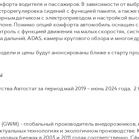
омфорта водителя и пассажиров. В зависимости от вы
трорегулировка сидений с функцией памяти, а также
орным датчиком с электроприводом и настройкой вы
алоне. Помимо опций комфорта автомобиль оснащен 
нтроль с функцией движения на малых скоростях, сис
а дальний, ADAS, камеры кругового обзора и многое др
одели и цены будут анонсированы ближе к старту про
u
ства Автостат за период май 2019 – июнь 2024 года. 2
d (GWM) - глобальный производитель внедорожников, 
туальных технологиях и экологичном производстве. 
довых биржах в 2003 и 2011 годах соответственно. 