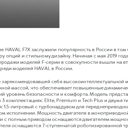
е HAVAL F7X заслужили популярность в России в том 
у опций и стильному дизайну. Начиная с мая 2019 год
у продажи моделей F-серии в совокупности вышли на в
среди моделей HAVAL в России.
е зарекомендовавшей себя высокоинтеллектуальной 
енной массой, что обеспечивает повышенные динамиче
ий уровень безопасности и комфорта. Модель предста
 3 комплектациях: Elite, Premium и Tech Plus и двумя
ля: 1.5-литровый с турбонаддувом для переднеприводн
м исполнении. Мощность двигателя в моноприводной в
и с полным приводом оснащаются двигателем мощность
ателя оснащаются 7-ступенчатой роботизированной т