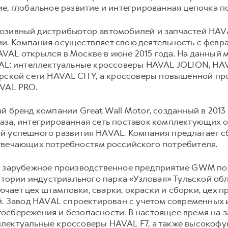
е, глобальное развитие и интегрированная цепочка п
юзивный дистрибьютор автомобилей и запчастей HAVA
. Компания осуществляет свою деятельность с февра
AL открылся в Москве в июне 2015 года. На данный 
VAL: интеллектуальные кроссоверы HAVAL JOLION, H
ерской сети HAVAL CITY, а кроссоверы повышенной п
AVAL PRO.
 бренд компании Great Wall Motor, созданный в 2013 
аза, интегрированная сеть поставок комплектующих 
й успешного развития HAVAL. Компания предлагает 
твечающих потребностям российского потребителя.
е зарубежное производственное предприятие GWM пол
итории индустриального парка «Узловая» Тульской обла
ает цех штамповки, сварки, окраски и сборки, цех п
ей. Завод HAVAL спроектирован с учетом современных
осбережения и безопасности. В настоящее время на 
лектуальные кроссоверы HAVAL F7, а также высокоф