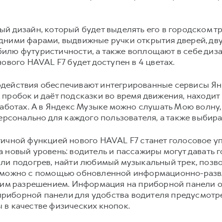
й дизайн, который будет выделять его в городском т
дними фарами, выдвижные ручки открытия дверей, дву
илю футуристичности, а также воплощают в себе диз
ового HAVAL F7 будет доступен в 4 цветах.
действия обеспечивают интегрированные сервисы Ян
пробок и даёт подсказки во время движения, находит
работах. А в Яндекс Музыке можно слушать Мою волну,
ерсонально для каждого пользователя, а также выбират
ичной функцией нового HAVAL F7 станет голосовое у
 новый уровень: водитель и пассажиры могут давать 
ли подогрев, найти любимый музыкальный трек, позв
а можно с помощью обновленной информационно-разв
оким разрешением. Информация на приборной панели 
к приборной панели для удобства водителя предусмот
 в качестве физических кнопок.