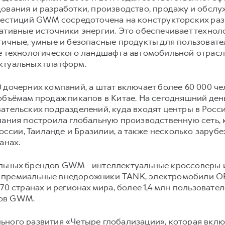
ования и разработки, производство, продажу и обсл
нвестиций GWM сосредоточена на конструкторских ра
нативные источники энергии. Это обеспечивает техн
гичные, умные и безопасные продукты для пользовате
е технологического ландшафта автомобильной отрасли
ктуальных платформ.
дочерних компаний, а штат включает более 60 000 чело
 объёмам продаж пикапов в Китае. На сегодняшний де
ательских подразделений, куда входят центры в России
пания построила глобальную производственную сеть, к
России, Таиланде и Бразилии, а также несколько зару
анах.
льных брендов GWM - интеллектуальные кроссоверы 
 премиальные внедорожники TANK, электромобили O
70 странах и регионах мира, более 1,4 млн пользовате
дов GWM.
ного развития «Четыре глобализации», которая вклю