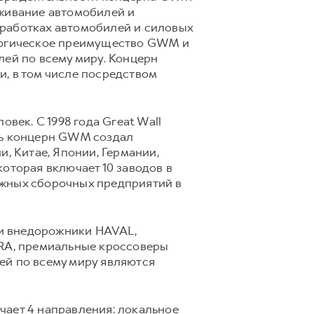
уживание автомобилей и
зработках автомобилей и силовых
ологическое преимущество GWM и
лей по всему миру. Концерн
, в том числе посредством
век. С 1998 года Great Wall
нь концерн GWM создал
, Китае, Японии, Германии,
оторая включает 10 заводов в
бежных сборочных предприятий в
и внедорожники HAVAL,
RA, премиальные кроссоверы
лей по всему миру являются
чает 4 направления: локальное