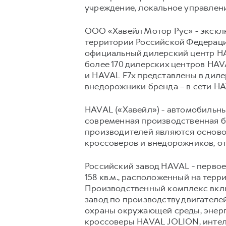
учреждение, локальное управлени
ООО «Хавейл Мотор Рус» - экскл
территории Российской Федерации
официальный дилерский центр HAV
более 170 дилерских центров HA
и HAVAL F7x представлены в дил
внедорожники бренда – в сети H
HAVAL («Хавейл») - автомобильный
современная производственная б
производителей являются осново
кроссоверов и внедорожников, о
Российский завод HAVAL - перво
158 кв.м., расположенный на терр
Производственный комплекс включ
завод по производству двигател
охраны окружающей среды, энерг
кроссоверы HAVAL JOLION, интел