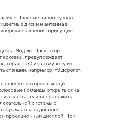
рафике. Плавные линии кузова,
хцветные диски и антенна в
айнерские решения, присущие
декса. Яндекс Навигатор
 парковки, предупреждает
 которая подбирает музыку из
ь станции, например, «В дороге».
правление, которое выводит
голосовые команды открыть окна
онить контакту или проложить
лекательной системы с
отображается на дисплее
рен проекционный дисплей. При