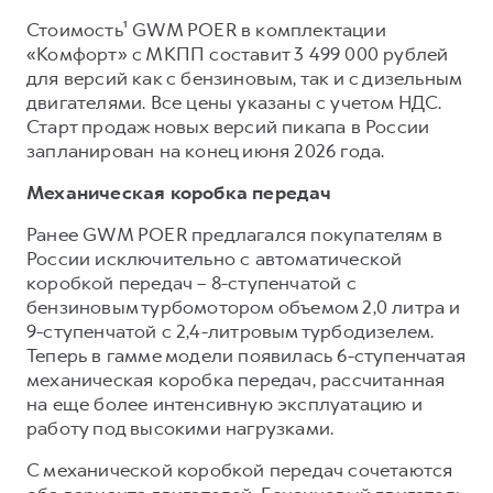
Сервис для корпоративных клиентов
Стоимость¹ GWM POER в комплектации
HAVAL Лизинг
АКСЕССУАРЫ HAVAL
«Комфорт» с МКПП составит 3 499 000 рублей
Автомобильные аксессуары
для версий как с бензиновым, так и с дизельным
двигателями. Все цены указаны с учетом НДС.
АКСЕССУАРЫ HAVAL
Коллекция CITY
Старт продаж новых версий пикапа в России
Автомобильные аксессуары
Коллекция Базовая
запланирован на конец июня 2026 года.
Коллекция CITY
Коллекция Детская
Механическая коробка передач
Коллекция Базовая
Ранее GWM POER предлагался покупателям в
Коллекция Детская
России исключительно с автоматической
коробкой передач – 8-ступенчатой с
бензиновым турбомотором объемом 2,0 литра и
9-ступенчатой с 2,4-литровым турбодизелем.
Теперь в гамме модели появилась 6-ступенчатая
механическая коробка передач, рассчитанная
на еще более интенсивную эксплуатацию и
работу под высокими нагрузками.
С механической коробкой передач сочетаются