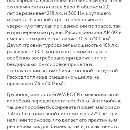
оба варианта двигателей. Бензиновый двигатель
экологического класса Евро-6 объемом 2,0
литра развивает 218 л.с. и 380 Нм крутящего
момента. Силовой агрегат обеспечивает
уверенную тягу как при движении по трассе, так
и при перевозке грузов. Расход бензина АИ-92 в
смешанном цикле составляет 10,3 л/100 км².
Двухлитровый турбодизель мощностью 163 л.с.
развивает 400 Нм крутящего момента, что
особенно востребовано при движении по
бездорожью, буксировке прицепа и
эксплуатации автомобиля с полной загрузкой.
Расход топлива в смешанном цикле не
превышает 7,6 л/100 км³.
Грузоподъемность GWM POER с механической
коробкой передач достигает 975 кг. Автомобиль
также способен буксировать прицеп массой до
750 кг без тормозной системы и до 2250 кг при
наличии тормозов, что делает его практичным
решением как для бизнеса, так и для активного