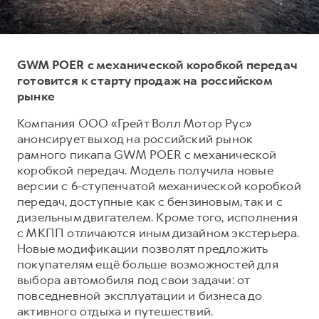
Тест-драйв
СЕРВИСНОЕ ОБСЛУЖИВАНИЕ
О дилере
Трейд-ин
Нулевое ТО
Наша команда
GWM POER с механической коробкой передач
DARGO
DARGO X
Программа «Помощь на дороге»
Контакты
от 3 199 000 ₽
от 3 499 000 ₽
готовится к старту продаж на российском
КРЕДИТ И СТРАХОВАНИЕ
Регламенты технического обслуживания
рынке
Кредитный калькулятор
Электронный ПТС
Компания ООО «Грейт Волл Мотор Рус»
Страхование
анонсирует выход на российский рынок
рамного пикапа GWM POER с механической
Кредит
ПОДДЕРЖКА
коробкой передач. Модель получила новые
F7
F7X
GWM Безопасность
версии с 6-ступенчатой механической коробкой
от 2 899 000 ₽
от 3 599 000 ₽
передач, доступные как с бензиновым, так и с
КОРПОРАТИВНЫМ КЛИЕНТАМ
Гарантия HAVAL
дизельным двигателем. Кроме того, исполнения
Для малого бизнеса
Мобильное приложение GWM
с МКПП отличаются иным дизайном экстерьера.
Новые модификации позволят предложить
Корпоративным клиентам
Программа «HAVAL Защита+»
покупателям ещё больше возможностей для
Крупным корпоративным клиентам
Руководства по эксплуатации
выбора автомобиля под свои задачи: от
POER
повседневной эксплуатации и бизнеса до
от 3 449 000 ₽
Система управления автопарком
Подписки
активного отдыха и путешествий.