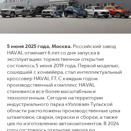
Тест-драйв
СЕРВИСНОЕ ОБСЛУЖИВАНИЕ
О дилере
Трейд-ин
Нулевое ТО
Наша команда
DARGO
DARGO X
Программа «Помощь на дороге»
Контакты
от 3 199 000 ₽
от 3 499 000 ₽
КРЕДИТ И СТРАХОВАНИЕ
Регламенты технического обслуживания
5 июня 2025 года, Москва.
Российский завод
Кредитный калькулятор
Электронный ПТС
HAVAL отмечает 6 лет со дня запуска в
Страхование
эксплуатацию: торжественное открытие
состоялось 5 июня 2019 года. Первой моделью,
Кредит
ПОДДЕРЖКА
сошедшей с конвейера, стал интеллектуальный
F7
F7X
GWM Безопасность
от 2 899 000 ₽
от 3 599 000 ₽
кроссовер HAVAL F7. С каждым годом
производственный комплекс HAVAL
КОРПОРАТИВНЫМ КЛИЕНТАМ
Гарантия HAVAL
становился все более масштабным и
Для малого бизнеса
Мобильное приложение GWM
технологичным. Сегодня на территории
Корпоративным клиентам
Программа «HAVAL Защита+»
индустриального парка «Узловая» Тульской
области расположены производственные цеха
Крупным корпоративным клиентам
Руководства по эксплуатации
штамповки, сварки, окраски и сборки, а также
POER
от 3 449 000 ₽
Система управления автопарком
Подписки
цех по изготовлению автокомпонентов. В 2024
году состоялось открытие завода по