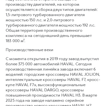
Сервис для корпоративных клиентов
производству двигателей, на котором
HAVAL Лизинг
АКСЕССУАРЫ HAVAL
осуществляется сборка двух типов двигателей:
1,5-литрового турбированного двигателя
Автомобильные аксессуары
мощностью 150 л.с. и 2,0-литрового
АКСЕССУАРЫ HAVAL
Коллекция CITY
турбированного двигателя мощностью 192 л.с.
Общая территория производственного
Автомобильные аксессуары
Коллекция Базовая
комплекса на сегодняшний день превышает
Коллекция CITY
Коллекция Детская
183 000 м².
Коллекция Базовая
Производственные вехи
Коллекция Детская
С момента открытия в 2019 году завод выпустил
более 375 000 автомобилей HAVAL. Сегодня
производственная линейка завода включает 6
моделей: городские кроссоверы HAVAL JOLION,
интеллектуальные кроссоверы HAVAL F7, кросс-
купе HAVAL F7x, высокофункциональные
кроссоверы HAVAL DARGO, кроссоверы
повышенной проходимости HAVAL H3. В марте
2025 года на заводе налажено серийное
производство нового кроссовера HAVAL H7.