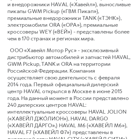
и внедорожники HAVAL («Хавейл»), выносливые
пикапы GWM Pickup («ГВМ Пикап»),
премиальные внедорожники TANK («ТЭНК»),
электромобили ORA («ОРА»), премиальные
кроссоверы WEY («ВЕЙ») - представлены более
чем в 170 странах и регионах мира.
ООО «Хавейл Мотор Рус» - эксклюзивный
дистрибьютор автомобилей и запчастей HAVAL,
GWM Pickup, TANK и ORA на территории
Российской Федерации. Компания
осуществляет свою деятельность с февраля
2014 года. Первый официальный дилерский
центр HAVAL открылся в Москве в июне 2015
года. На данный момент в России представлено
240 дилерских центров HAVAL:
интеллектуальные кроссоверы HAVAL JOLION
(«ХАВЕЙЛ ДЖО́ЛИОН»), HAVAL DARGO
(«ХАВЕЙЛ ДА́РГО»,) HAVAL М6 («ХАВЕЙЛ M6»),
HAVAL F7 («ХАВЕЙЛ Ф7») представлены в
дилерской сети HAVAL CITY («ХАВЕЙЛ СИТИ»),